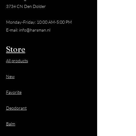
3734 CN Den Dolder
Monday-Friday: 10:00 AM-5:00 PM
E-mail:
info@harsman.nl
Store
All products
New
Favorite
Deodorant
Balm