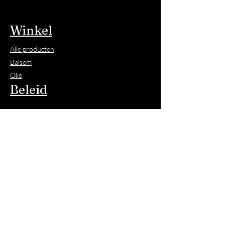
Winkel
Alle producten
Balsem
Olie
Beleid
Verzenden en retourneren
Allergie
© 2023. Harsman
Alle rechten voorbehouden
KvK nummer:
88010627
Onze producten zijn niet gecertificeerd of
getest. Wij staan in voor het product omdat