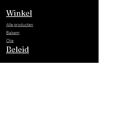
Winkel
Alle producten
Balsem
Olie
Beleid
Verzenden en retourneren
Allergie
© 2023. Harsman
Alle rechten voorbehouden
KvK nummer:
88010627
Onze producten zijn niet gecertificeerd of
getest. Wij staan in voor het product omdat
wij uitsluitend onschadelijke, natuurlijke