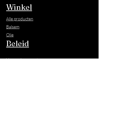
Winkel
Alle producten
Balsem
Olie
Beleid
Verzenden en retourneren
Allergie
© 2023. Harsman
Alle rechten voorbehouden
KvK nummer:
88010627
Onze producten zijn niet gecertificeerd of
getest. Wij staan in voor het product omdat
wij uitsluitend onschadelijke, natuurlijke
ingrediënten gebruiken.